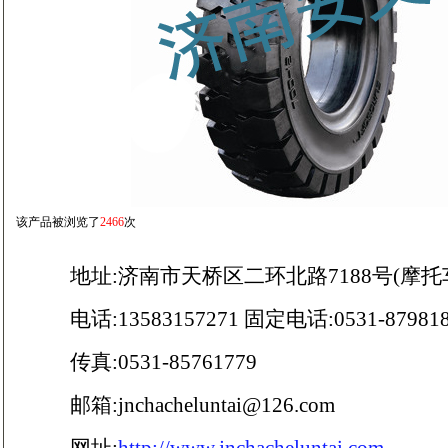
该产品被浏览了
2466
次
地址:济南市天桥区二环北路7188号(摩托
电话:13583157271 固定电话:0531-879818
传真:0531-85761779
邮箱:jnchacheluntai@126.com